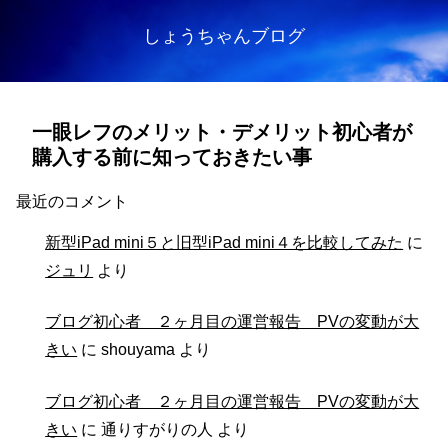
しょうちゃんブログ
一眼レフのメリット・デメリット初心者が
購入する前に知っておきたい事
最近のコメント
新型iPad mini５と旧型iPad mini４を比較してみた
に
ジュリ
より
ブログ初心者 ２ヶ月目の運営報告 PVの変動が大
きい
に
shouyama
より
ブログ初心者 ２ヶ月目の運営報告 PVの変動が大
きい
に
通りすがりの人
より