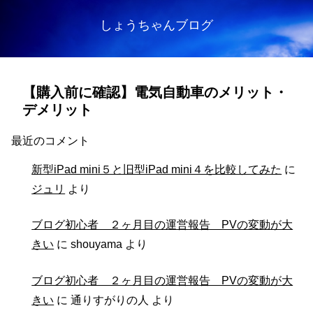
しょうちゃんブログ
【購入前に確認】電気自動車のメリット・
デメリット
最近のコメント
新型iPad mini５と旧型iPad mini４を比較してみた
に
ジュリ
より
ブログ初心者 ２ヶ月目の運営報告 PVの変動が大
きい
に
shouyama
より
ブログ初心者 ２ヶ月目の運営報告 PVの変動が大
きい
に
通りすがりの人
より