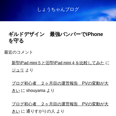
しょうちゃんブログ
ギルドデザイン 最強バンパーでiPhone
を守る
最近のコメント
新型iPad mini５と旧型iPad mini４を比較してみた
に
ジュリ
より
ブログ初心者 ２ヶ月目の運営報告 PVの変動が大
きい
に
shouyama
より
ブログ初心者 ２ヶ月目の運営報告 PVの変動が大
きい
に
通りすがりの人
より