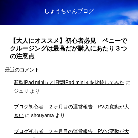
しょうちゃんブログ
【大人にオススメ】初心者必見 ペニーで
クルージングは最高だが購入にあたり３つ
の注意点
最近のコメント
新型iPad mini５と旧型iPad mini４を比較してみた
に
ジュリ
より
ブログ初心者 ２ヶ月目の運営報告 PVの変動が大
きい
に
shouyama
より
ブログ初心者 ２ヶ月目の運営報告 PVの変動が大