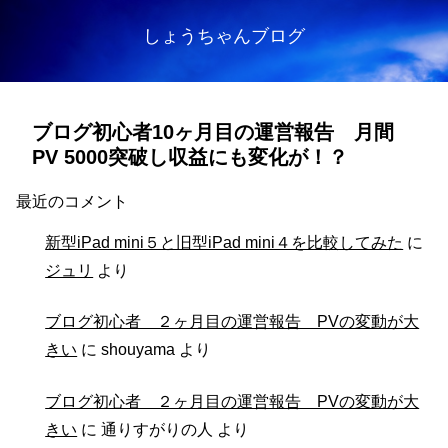
しょうちゃんブログ
ブログ初心者10ヶ月目の運営報告 月間
PV 5000突破し収益にも変化が！？
最近のコメント
新型iPad mini５と旧型iPad mini４を比較してみた
に
ジュリ
より
ブログ初心者 ２ヶ月目の運営報告 PVの変動が大
きい
に
shouyama
より
ブログ初心者 ２ヶ月目の運営報告 PVの変動が大
きい
に
通りすがりの人
より