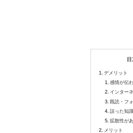
目
デメリット
感情が伝
インター
既読・フ
誤った知
拡散性が
メリット