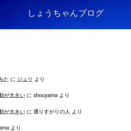
しょうちゃんブログ
てみた
に
ジュリ
より
動が大きい
に
shouyama
より
動が大きい
に
通りすがりの人
より
ama
より